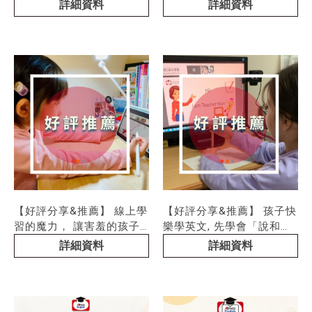
書，就是到歐帕思加強訓練
我從All Pass作為起步！
詳細資料
詳細資料
的!!
【好評分享&推薦】 線上學
【好評分享&推薦】 孩子快
習的魔力， 讓害羞的孩子
樂學英文, 先學會「說和
都變得超愛說英文
聽」才是關鍵
詳細資料
詳細資料