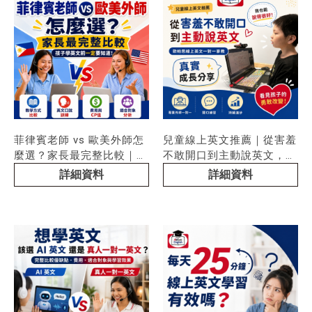
菲律賓老師 vs 歐美外師怎
兒童線上英文推薦｜從害羞
麼選？家長最完整比較｜孩
不敢開口到主動說英文，歐
子學英文前一定要知道！
帕思線上英文一對一家教的
詳細資料
詳細資料
真實成長分享