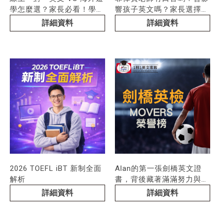
學怎麼選？家長必看！學習
響孩子英文嗎？家長選擇線
效果、費用、優缺點完整比
上英文前必看！
詳細資料
詳細資料
較
2026 TOEFL iBT 新制全面
Alan的第一張劍橋英文證
解析
書，背後藏著滿滿努力與蛻
變
詳細資料
詳細資料