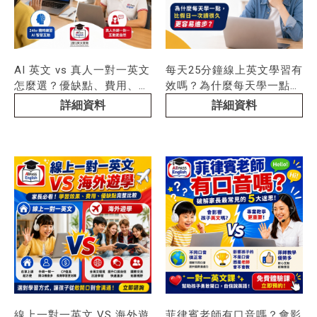
AI 英文 vs 真人一對一英文
每天25分鐘線上英文學習有
怎麼選？優缺點、費用、適
效嗎？為什麼每天學一點，
合對象完整比較【2026最
比假日一次讀很久更容易進
詳細資料
詳細資料
新】
步？【2026最新】
線上一對一英文 VS 海外遊
菲律賓老師有口音嗎？會影