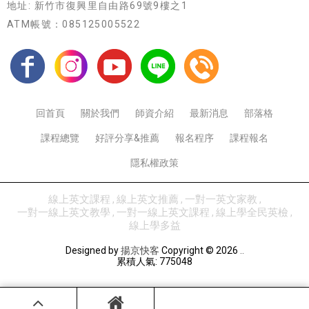
地址: 新竹市復興里自由路69號9樓之1
ATM帳號：085125005522
回首頁
關於我們
師資介紹
最新消息
部落格
課程總覽
好評分享&推薦
報名程序
課程報名
隱私權政策
線上英文課程
線上英文推薦
一對一英文家教
一對一線上英文教學
一對一線上英文課程
線上學全民英檢
線上學多益
Designed by
揚京快客
Copyright © 2026
..
累積人氣: 775048