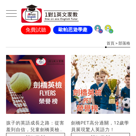
免費試聽
歐帕思遊學趣
首頁
> 部落格
孩子的英語成長之路：從害
劍橋PET高分過關，12歲學
羞到自信，兒童劍橋英檢
員展現驚人英語力！