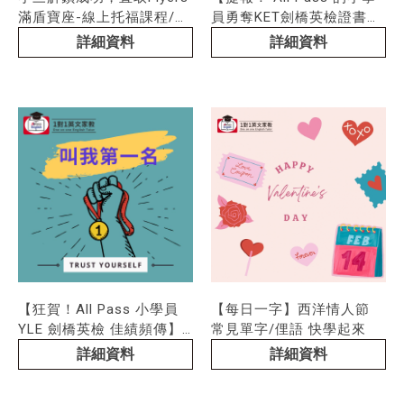
滿盾寶座-線上托福課程/新
員勇奪KET劍橋英檢證書，
竹線上托福課程/線上外師
太優秀了！】-線上學托福/
詳細資料
詳細資料
課程/新竹線上外師課程/線
新竹線上學托福/線上學雅
上全民英檢課程,
思/新竹線學雅思
【狂賀！All Pass 小學員
【每日一字】西洋情人節
YLE 劍橋英檢 佳績頻傳】-
常見單字/俚語 快學起來
線上英文體驗/新竹線上英
詳細資料
詳細資料
文體驗/線上雅思課程/新竹
線上雅思課程,