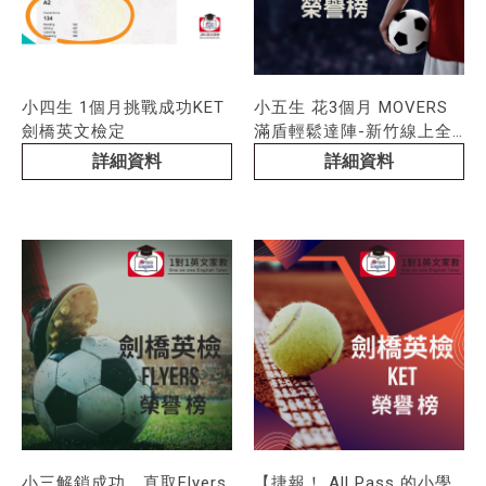
小四生 1個月挑戰成功KET
小五生 花3個月 MOVERS
劍橋英文檢定
滿盾輕鬆達陣-新竹線上全
民英檢課程/雅思課程推薦/
詳細資料
詳細資料
新竹雅思課程推薦/全民英
檢課程/新竹全民英檢課程
小三解鎖成功，直取Flyers
【捷報！ All Pass 的小學