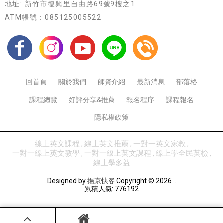
地址: 新竹市復興里自由路69號9樓之1
ATM帳號：085125005522
回首頁
關於我們
師資介紹
最新消息
部落格
課程總覽
好評分享&推薦
報名程序
課程報名
隱私權政策
線上英文課程
線上英文推薦
一對一英文家教
一對一線上英文教學
一對一線上英文課程
線上學全民英檢
線上學多益
Designed by
揚京快客
Copyright © 2026
..
累積人氣: 776192