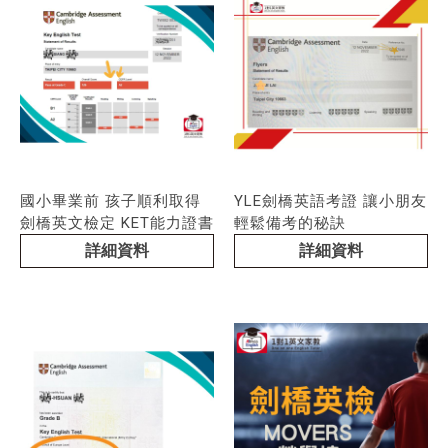
國小畢業前 孩子順利取得
YLE劍橋英語考證 讓小朋友
劍橋英文檢定 KET能力證書
輕鬆備考的秘訣
詳細資料
詳細資料