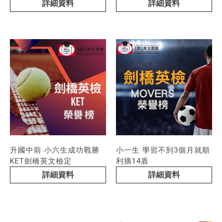
Flyers成功PASS！
詳細資料
詳細資料
升國中前 小六生成功戰勝
小一生 學習不到3個月就順
KET劍橋英文檢定
利摘14盾
詳細資料
詳細資料