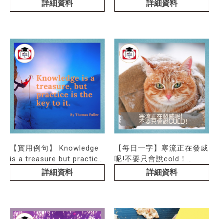
詳細資料
詳細資料
【實用例句】 Knowledge
【每日一字】寒流正在發威
is a treasure but practice
呢!不要只會說cold！
is the
「冷」也有不同的層次，來
詳細資料
詳細資料
看看英文如何表達