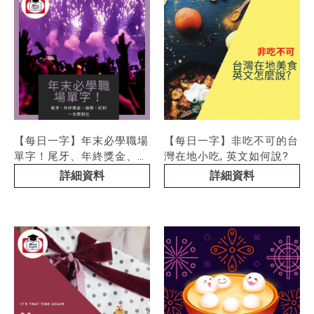
【每日一字】年末必學職場
【每日一字】非吃不可的台
單字！尾牙、年終獎金、抽
灣在地小吃, 英文如何說?
獎、紅利一次學到位
詳細資料
詳細資料