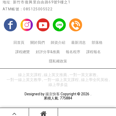
地址: 新竹市復興里自由路69號9樓之1
ATM帳號：085125005522
回首頁
關於我們
師資介紹
最新消息
部落格
課程總覽
好評分享&推薦
報名程序
課程報名
隱私權政策
線上英文課程
線上英文推薦
一對一英文家教
一對一線上英文教學
一對一線上英文課程
線上學全民英檢
線上學多益
Designed by
揚京快客
Copyright © 2026
..
累積人氣: 775884